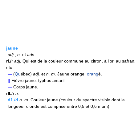
jaune
adj.
,
n.
et
adv.
rI./r
adj.
Qui est de la couleur commune au citron, à l'or, au safran,
etc.
—
(
Qu
ébec)
adj.
et
n.
m.
Jaune orange:
orang
é.
||
Fièvre jaune: typhus amaril.
—
Corps jaune.
rII./r
n.
d1./d
n.
m.
Couleur jaune (couleur du spectre visible dont la
longueur d'onde est comprise entre 0,5 et 0,6 mum).