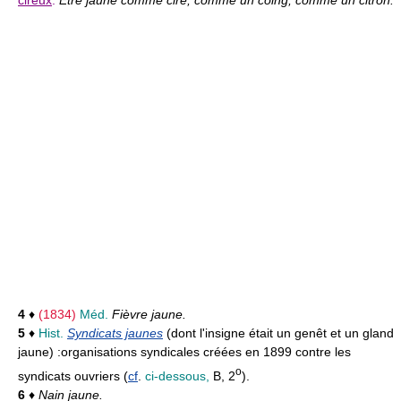
4
♦
(1834)
Méd.
Fièvre jaune.
5
♦
Hist.
Syndicats jaunes
(dont l'insigne était un genêt et un gland
jaune) :
organisations syndicales créées en 1899 contre les
o
syndicats ouvriers (
cf
.
ci-dessous,
B, 2
).
6
♦
Nain jaune.