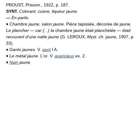
PROUST,
Prisonn.,
1922, p. 187.
SYNT.
Colorant, cuivre, liqueur jaune.
—
En partic.
♦
Chambre jaune, salon jaune.
Pièce tapissée, décorée de jaune.
Le plancher — car (...) la
chambre jaune
était planchéiée — était
recouvert d'une natte jaune
(G. LEROUX,
Myst. ch. jaune,
1907, p.
33).
♦
Gants jaunes.
V.
gant
I A.
♦
Le métal jaune.
L'or. V.
avaricieux
ex. 2.
♦
Nain
jaune.