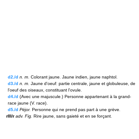
d2./d
n.
m.
Colorant jaune. Jaune indien, jaune naphtol.
d3./d
n.
m.
Jaune d'oeuf: partie centrale, jaune et globuleuse, de
l'oeuf des oiseaux, constituant l'ovule.
d4./d
(Avec une majuscule.) Personne appartenant à la grand-
race jaune (V. race).
d5./d
Péjor.
Personne qui ne prend pas part à une grève.
rIII/r
adv.
Fig.
Rire jaune, sans gaieté et en se forçant.