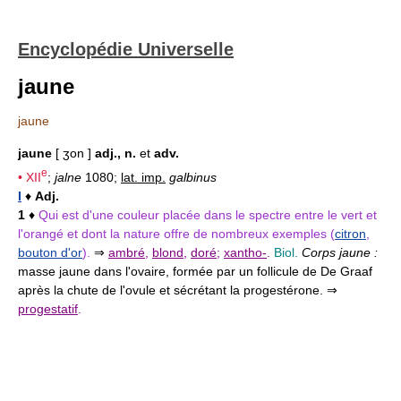
Encyclopédie Universelle
jaune
jaune
jaune
[ ʒon ]
adj., n.
et
adv.
e
•
XII
;
jalne
1080;
lat. imp.
galbinus
I
♦
Adj.
1
♦
Qui est d'une couleur placée dans le spectre entre le vert et
l'orangé et dont la nature offre de nombreux exemples (
citron
,
bouton d'or
).
⇒
ambré
,
blond
,
doré
;
xantho-
.
Biol.
Corps jaune :
masse jaune dans l'ovaire, formée par un follicule de De Graaf
après la chute de l'ovule et sécrétant la progestérone. ⇒
progestatif
.