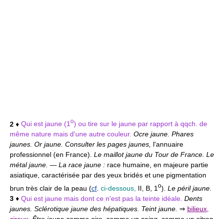
o
2
♦
Qui est jaune (1
) ou tire sur le jaune par rapport à qqch. de
même nature mais d'une autre couleur.
Ocre jaune. Phares
jaunes. Or jaune. Consulter les pages jaunes,
l'annuaire
professionnel (en France).
Le maillot jaune du Tour de France. Le
métal jaune.
—
La race jaune :
race humaine, en majeure partie
asiatique, caractérisée par des yeux bridés et une pigmentation
o
brun très clair de la peau (
cf
.
ci-dessous,
II, B, 1
).
Le péril jaune.
3
♦
Qui est jaune mais dont ce n'est pas la teinte idéale.
Dents
jaunes. Sclérotique jaune des hépatiques. Teint jaune.
⇒
bilieux
,
cireux
.
Être jaune comme cire, comme un coing, comme un citron.