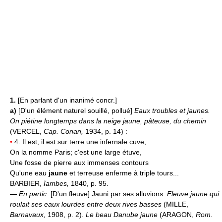
1.
[En parlant d'un inanimé concr.]
a)
[D'un élément naturel souillé, pollué]
Eaux troubles et jaunes.
On piétine longtemps dans la neige jaune, pâteuse, du chemin
(VERCEL,
Cap. Conan,
1934, p. 14) :
•
4. Il est, il est sur terre une infernale cuve,
On la nomme Paris; c'est une large étuve,
Une fosse de pierre aux immenses contours
Qu'une eau
jaune
et terreuse enferme à triple tours...
BARBIER,
Ïambes,
1840, p. 95.
—
En partic.
[D'un fleuve] Jauni par ses alluvions.
Fleuve jaune qui
roulait ses eaux lourdes entre deux rives basses
(MILLE,
Barnavaux,
1908, p. 2).
Le beau Danube jaune
(ARAGON,
Rom.