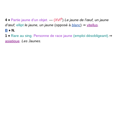
e
4
♦
Partie jaune d'un objet.
—
(
XVI
)
Le jaune de l'œuf, un jaune
d'œuf;
ellipt
le jaune, un jaune
(opposé à
blanc
)
⇒
vitellus
.
B
♦
N.
1
♦
Rare au sing.
Personne de race jaune
(emploi désobligeant).
⇒
asiatique
.
Les Jaunes.