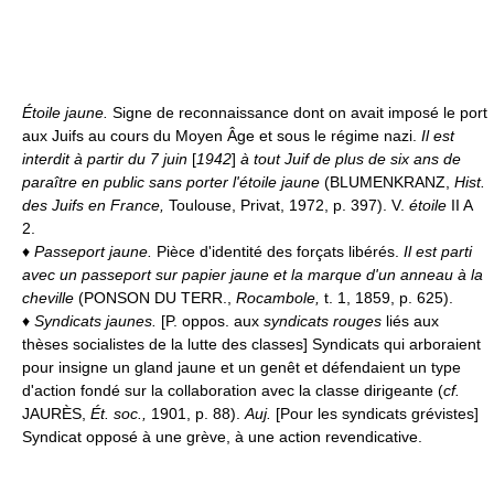
Étoile jaune.
Signe de reconnaissance dont on avait imposé le port
aux Juifs au cours du Moyen Âge et sous le régime nazi.
Il est
interdit à partir du 7 juin
[
1942
]
à tout Juif de plus de six ans de
paraître en public sans porter l'étoile jaune
(BLUMENKRANZ,
Hist.
des Juifs en France,
Toulouse, Privat, 1972, p. 397). V.
étoile
II A
2.
♦
Passeport jaune.
Pièce d'identité des forçats libérés.
Il est parti
avec un passeport sur papier jaune et la marque d'un anneau à la
cheville
(PONSON DU TERR.,
Rocambole,
t. 1, 1859, p. 625).
♦
Syndicats jaunes.
[P. oppos. aux
syndicats rouges
liés aux
thèses socialistes de la lutte des classes] Syndicats qui arboraient
pour insigne un gland jaune et un genêt et défendaient un type
d'action fondé sur la collaboration avec la classe dirigeante (
cf.
JAURÈS,
Ét. soc.,
1901, p. 88).
Auj.
[Pour les syndicats grévistes]
Syndicat opposé à une grève, à une action revendicative.