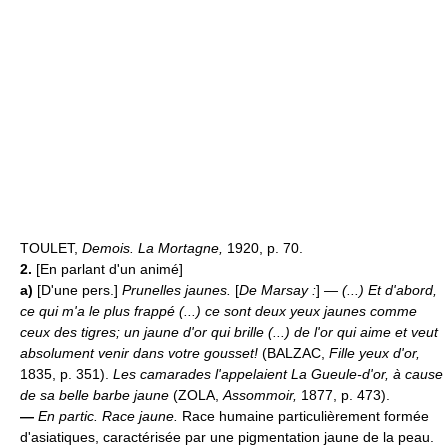
TOULET,
Demois. La Mortagne,
1920, p. 70.
2.
[En parlant d'un animé]
a)
[D'une pers.]
Prunelles jaunes.
[
De Marsay :
]
— (...) Et d'abord,
ce qui m'a le plus frappé (...) ce sont deux yeux jaunes comme
ceux des tigres; un jaune d'or qui brille (...) de l'or qui aime et veut
absolument venir dans votre gousset!
(BALZAC,
Fille yeux d'or,
1835, p. 351).
Les camarades l'appelaient La Gueule-d'or, à cause
de sa belle barbe jaune
(ZOLA,
Assommoir,
1877, p. 473).
—
En partic.
Race jaune.
Race humaine particulièrement formée
d'asiatiques, caractérisée par une pigmentation jaune de la peau.