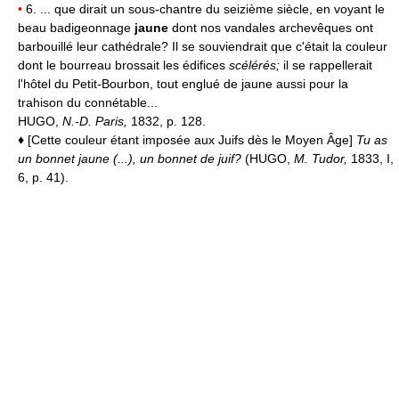
•
6. ... que dirait un sous-chantre du seizième siècle, en voyant le
beau badigeonnage
jaune
dont nos vandales archevêques ont
barbouillé leur cathédrale? Il se souviendrait que c'était la couleur
dont le bourreau brossait les édifices
scélérés;
il se rappellerait
l'hôtel du Petit-Bourbon, tout englué de jaune aussi pour la
trahison du connétable...
HUGO,
N.-D. Paris,
1832, p. 128.
♦
[Cette couleur étant imposée aux Juifs dès le Moyen Âge]
Tu as
un bonnet jaune (...), un bonnet de juif?
(HUGO,
M. Tudor,
1833, I,
6, p. 41).