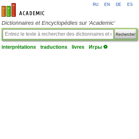
RU
EN
DE
ES
fr-academic.com
Dictionnaires et Encyclopédies sur 'Academic'
Recherche!
interprétations
traductions
livres
Игры ⚽