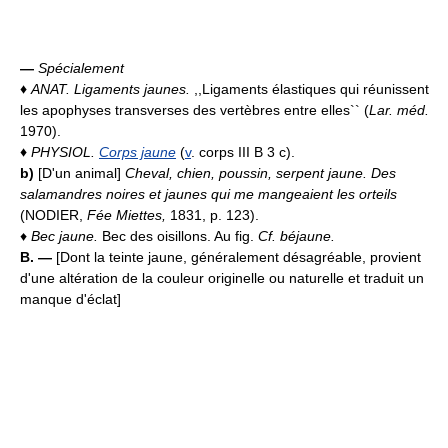
—
Spécialement
♦
ANAT.
Ligaments jaunes.
,,Ligaments élastiques qui réunissent
les apophyses transverses des vertèbres entre elles`` (
Lar. méd.
1970).
♦
PHYSIOL.
Corps jaune
(
v
. corps III B 3 c).
b)
[D'un animal]
Cheval, chien, poussin, serpent jaune. Des
salamandres noires et jaunes qui me mangeaient les orteils
(NODIER,
Fée Miettes,
1831, p. 123).
♦
Bec jaune.
Bec des oisillons. Au fig.
Cf. béjaune.
B. —
[Dont la teinte jaune, généralement désagréable, provient
d'une altération de la couleur originelle ou naturelle et traduit un
manque d'éclat]