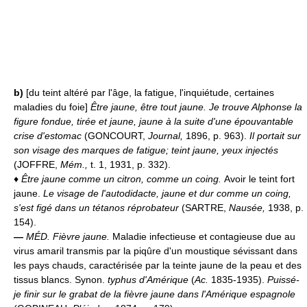
b)
[du teint altéré par l'âge, la fatigue, l'inquiétude, certaines
maladies du foie]
Être jaune, être tout jaune.
Je trouve Alphonse la
figure fondue, tirée et jaune, jaune à la suite d'une épouvantable
crise d'estomac
(GONCOURT,
Journal,
1896, p. 963).
Il portait sur
son visage des marques de fatigue; teint jaune, yeux injectés
(JOFFRE,
Mém.,
t. 1, 1931, p. 332).
♦
Être jaune comme un citron, comme un coing.
Avoir le teint fort
jaune.
Le visage de l'autodidacte, jaune et dur comme un coing,
s'est figé dans un tétanos réprobateur
(SARTRE,
Nausée,
1938, p.
154).
—
MÉD.
Fièvre jaune.
Maladie infectieuse et contagieuse due au
virus amaril transmis par la piqûre d'un moustique sévissant dans
les pays chauds, caractérisée par la teinte jaune de la peau et des
tissus blancs. Synon.
typhus d'Amérique
(
Ac.
1835-1935).
Puissé-
je finir sur le grabat de la fièvre jaune dans l'Amérique espagnole