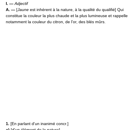
I. —
Adjectif
A. —
[
Jaune
est inhérent à la nature, à la qualité du qualifié] Qui
constitue la couleur la plus chaude et la plus lumineuse et rappelle
notamment la couleur du citron, de l'or, des blés mûrs.
1.
[En parlant d'un inanimé concr.]
a)
[d'un élément de la nature]