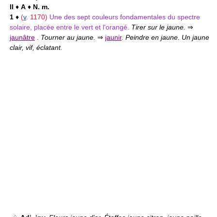
II
♦
A
♦
N. m.
1
♦
(
v
. 1170)
Une des sept couleurs fondamentales du spectre
solaire, placée entre le vert et l'orangé.
Tirer sur le jaune.
⇒
jaunâtre
.
Tourner au jaune.
⇒
jaunir
.
Peindre en jaune. Un jaune
clair, vif, éclatant.