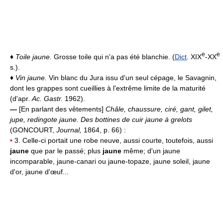
e
e
♦
Toile jaune.
Grosse toile qui n'a pas été blanchie. (
Dict
. XIX
-XX
s.).
♦
Vin jaune.
Vin blanc du Jura issu d'un seul cépage, le Savagnin,
dont les grappes sont cueillies à l'extrême limite de la maturité
(d'apr.
Ac. Gastr.
1962).
—
[En parlant des vêtements]
Châle, chaussure, ciré, gant, gilet,
jupe, redingote jaune.
Des bottines de cuir jaune à grelots
(GONCOURT,
Journal,
1864, p. 66) :
•
3. Celle-ci portait une robe neuve, aussi courte, toutefois, aussi
jaune
que par le passé; plus
jaune
même; d'un jaune
incomparable, jaune-canari ou jaune-topaze, jaune soleil, jaune
d'or, jaune d'œuf...