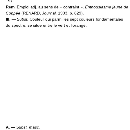
19).
Rem.
Emploi adj. au sens de « contraint ».
Enthousiasme jaune de
Coppée
(RENARD,
Journal,
1903, p. 829).
III. —
Subst.
Couleur qui parmi les sept couleurs fondamentales
du spectre, se situe entre le vert et l'orangé.
A. —
Subst. masc.