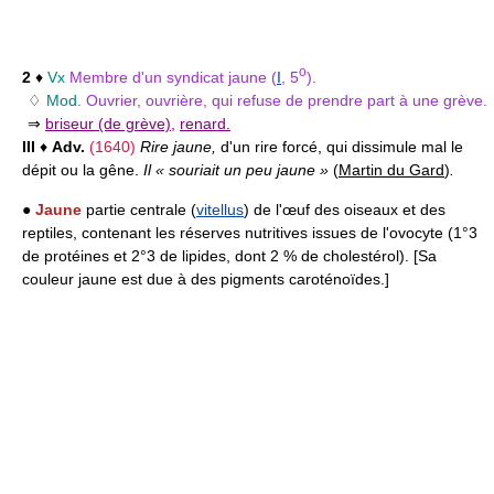
o
2
♦
Vx
Membre d'un syndicat jaune (
I
, 5
).
♢
Mod.
Ouvrier, ouvrière, qui refuse de prendre part à une grève.
⇒
briseur (de grève)
,
renard.
III
♦
Adv.
(1640)
Rire jaune,
d'un rire forcé, qui dissimule mal le
dépit ou la gêne.
Il « souriait un peu jaune »
(
Martin du Gard
)
.
●
Jaune
partie centrale (
vitellus
) de l'œuf des oiseaux et des
reptiles, contenant les réserves nutritives issues de l'ovocyte (1°3
de protéines et 2°3 de lipides, dont 2 % de cholestérol). [Sa
couleur jaune est due à des pigments caroténoïdes.]