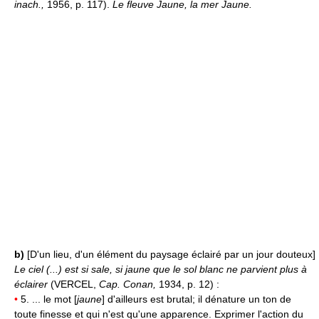
inach.,
1956, p. 117).
Le fleuve Jaune, la mer Jaune.
b)
[D'un lieu, d'un élément du paysage éclairé par un jour douteux]
Le ciel (...) est si sale, si jaune que le sol blanc ne parvient plus à
éclairer
(VERCEL,
Cap. Conan,
1934, p. 12) :
•
5. ... le mot [
jaune
] d'ailleurs est brutal; il dénature un ton de
toute finesse et qui n'est qu'une apparence. Exprimer l'action du