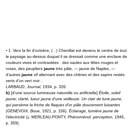
•
1. Vers la fin d'octobre, (...) Chenillat est devenu le centre de tout
le paysage au-dessus duquel il se dressait comme une enclave de
couleurs vives et contrastées : des saules aux têtes rouges et
roses, des peupliers
jaune
très pâle, — jaune de Naples, —
d'autres
jaune
vif alternant avec des chênes et des sapins restés
verts d'un vert noir...
LARBAUD,
Journal,
1934, p. 326.
b)
[d'une source lumineuse naturelle ou artificielle]
Étoile, soleil
jaune; clarté, lueur jaune d'une veilleuse.
Un clair de lune jaune,
qui parsème la friche de flaques d'or pâle doucement luisantes
(GENEVOIX,
Boue,
1921, p. 156).
Éclairage, lumière jaune de
l'électricité
(
v
. MERLEAU-PONTY,
Phénoménol. perception,
1945,
p. 359).