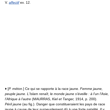
V.
affectif
ex. 12.
♦
[
P. méton.
] Ce qui se rapporte à la race jaune.
Femme jaune,
peuple jaune.
L'Islam renaît, le monde jaune s'éveille : à l'un l'Asie,
l'Afrique à l'autre
(MAURRAS,
Kiel et Tanger,
1914, p. 200).
Péril jaune
(au fig.). Danger que constitueraient les pays de race
jaune à cause de leur surpeuplement dû à une forte natalité.
Il y