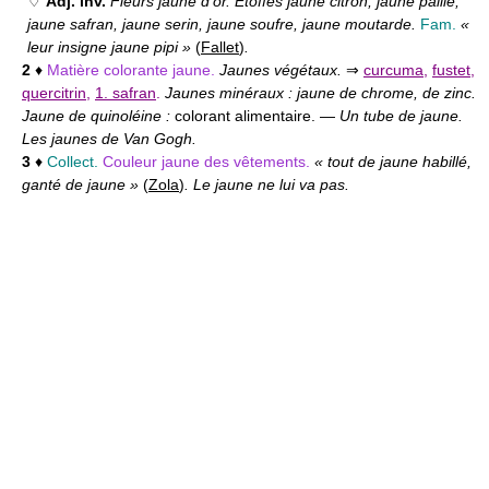
♢
Adj. inv.
Fleurs jaune d'or. Étoffes jaune citron, jaune paille,
jaune safran, jaune serin, jaune soufre, jaune moutarde.
Fam.
«
leur insigne jaune pipi »
(
Fallet
)
.
2
♦
Matière colorante jaune.
Jaunes végétaux.
⇒
curcuma
,
fustet
,
quercitrin
,
1. safran
.
Jaunes minéraux : jaune de chrome, de zinc.
Jaune de quinoléine :
colorant alimentaire. —
Un tube de jaune.
Les jaunes de Van Gogh.
3
♦
Collect.
Couleur jaune des vêtements.
« tout de jaune habillé,
ganté de jaune »
(
Zola
)
. Le jaune ne lui va pas.