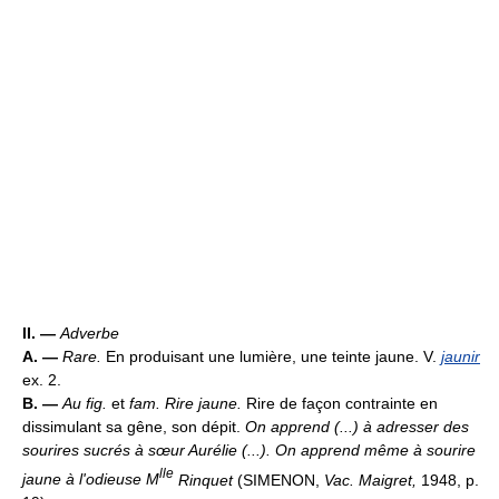
II. —
Adverbe
A. —
Rare.
En produisant une lumière, une teinte jaune. V.
jaunir
ex. 2.
B. —
Au fig.
et
fam.
Rire jaune.
Rire de façon contrainte en
dissimulant sa gêne, son dépit.
On apprend (...) à adresser des
sourires sucrés à sœur Aurélie (...). On apprend même à sourire
lle
jaune à l'odieuse M
Rinquet
(SIMENON,
Vac. Maigret,
1948, p.