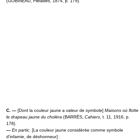
(GOBINEAU,
Pléiades,
1874, p. 179).
C. —
[Dont la couleur jaune a valeur de symbole]
Maisons où flotte
le drapeau jaune du choléra
(BARRÈS,
Cahiers,
t. 11, 1916, p.
178).
—
En partic.
[La couleur jaune considérée comme symbole
d'infamie, de déshonneur] :