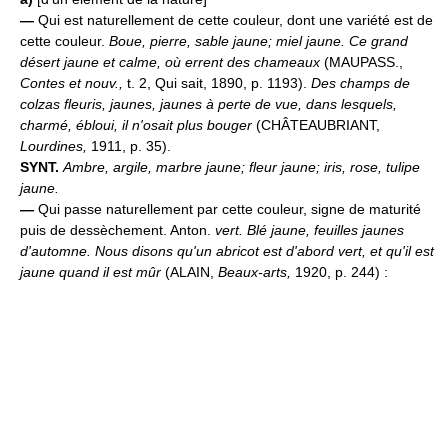
—
Qui est naturellement de cette couleur, dont une variété est de
cette couleur.
Boue, pierre, sable jaune; miel jaune.
Ce grand
désert jaune et calme, où errent des chameaux
(MAUPASS.,
Contes et nouv.,
t. 2, Qui sait, 1890, p. 1193).
Des champs de
colzas fleuris, jaunes, jaunes à perte de vue, dans lesquels,
charmé, ébloui, il n'osait plus bouger
(CHÂTEAUBRIANT,
Lourdines,
1911, p. 35).
SYNT.
Ambre, argile, marbre jaune; fleur jaune; iris, rose, tulipe
jaune.
—
Qui passe naturellement par cette couleur, signe de maturité
puis de dessèchement. Anton.
vert.
Blé jaune, feuilles jaunes
d'automne.
Nous disons qu'un abricot est d'abord vert, et qu'il est
jaune quand il est mûr
(ALAIN,
Beaux-arts,
1920, p. 244) :