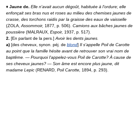
♦
Jaune de.
Elle n'avait aucun dégoût, habituée à l'ordure; elle
enfonçait ses bras nus et roses au milieu des chemises jaunes de
crasse, des torchons raidis par la graisse des eaux de vaisselle
(ZOLA,
Assommoir,
1877, p. 506).
Camions aux bâches jaunes de
poussière
(MALRAUX,
Espoir,
1937, p. 517).
2.
[En parlant de la pers.]
Avoir les dents jaunes.
a)
[des cheveux, synon. péj. de
blond
]
Il s'appelle Poil de Carotte
au point que la famille hésite avant de retrouver son vrai nom de
baptême. — Pourquoi l'appelez-vous Poil de Carotte? À cause de
ses cheveux jaunes? — Son âme est encore plus jaune, dit
madame Lepic
(RENARD,
Poil Carotte,
1894, p. 293).